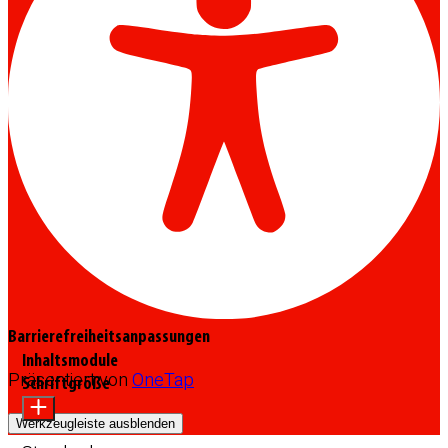
Barrierefreiheitsanpassungen
Inhaltsmodule
Präsentiert von
OneTap
Schriftgröße
Werkzeugleiste ausblenden