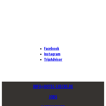
JETZT RESERVIEREN
+49 (0)5971.16180
HOTEL LÜCKE
HEILIGGEISTPLATZ 1A, 48431 RHEINE
Facebook
Instagram
TripAdvisor
INFO@HOTEL-LUECKE.DE
JOBS