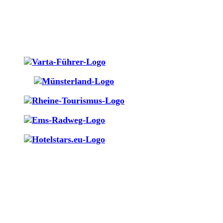
JETZT RESERVIEREN
+49 (0)5971.16180
HOTEL LÜCKE
HEILIGGEISTPLATZ 1A, 48431 RHEINE