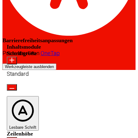
Barrierefreiheitsanpassungen
Inhaltsmodule
Präsentiert von
OneTap
Schriftgröße
Werkzeugleiste ausblenden
Standard
Lesbare Schrift
Zeilenhöhe