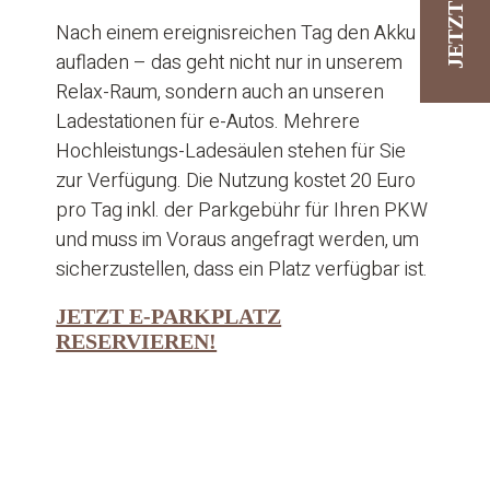
J
E
T
Z
T
B
U
C
H
E
Nach einem ereignisreichen Tag den Akku
aufladen – das geht nicht nur in unserem
Relax-Raum, sondern auch an unseren
Ladestationen für e-Autos. Mehrere
Hochleistungs-Ladesäulen stehen für Sie
zur Verfügung. Die Nutzung kostet 20 Euro
pro Tag inkl. der Parkgebühr für Ihren PKW
und muss im Voraus angefragt werden, um
sicherzustellen, dass ein Platz verfügbar ist.
JETZT E-PARKPLATZ
RESERVIEREN!