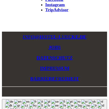
Instagram
TripAdvisor
INFO@HOTEL-LUECKE.DE
JOBS
DATENSCHUTZ
IMPRESSUM
BARRIEREFREIHEIT