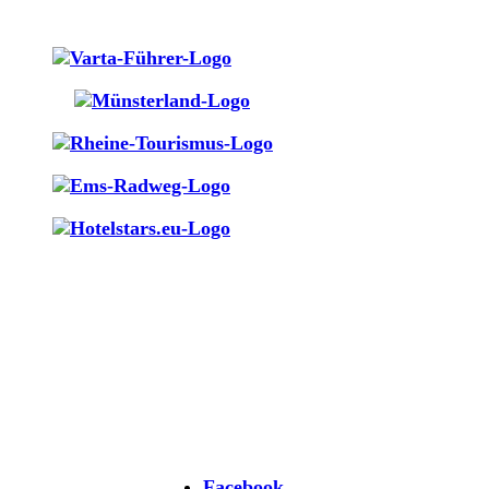
JETZT RESERVIEREN
+49 (0)5971.16180
HOTEL LÜCKE
HEILIGGEISTPLATZ 1A, 48431 RHEINE
Facebook