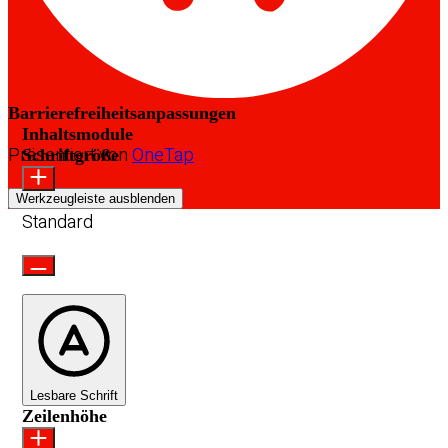
Barrierefreiheitsanpassungen
Inhaltsmodule
Präsentiert von
OneTap
Schriftgröße
Werkzeugleiste ausblenden
Standard
Lesbare Schrift
Zeilenhöhe